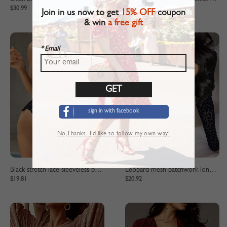
$30.99
$19.81
Join in us now to get
15% OFF
coupon
& win
a free gift
* Email
sign in with facebook
No,Thanks. I’d like to follow my own way!
Black stretch lace sleeveless bodysuit
Leopard mesh patchwork long sleeve bodysuit
$19.81
$20.92