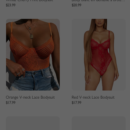
White Cherry Print Bodysuit
Body blanc en dentelle à broderie florale à col en V
$23.99
$20.99
Orange V-neck Lace Bodysuit
Red V-neck Lace Bodysuit
$17.99
$17.99