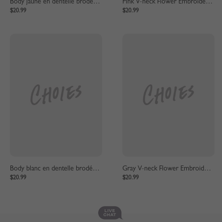
Body jaune en dentelle brodée de feuilles à col en V
Pink V-neck Flower Embroidery Lace Bodysuit
$20.99
$20.99
Body blanc en dentelle brodée de fleurs à col en V
Gray V-neck Flower Embroidery Lace Bodysuit
$20.99
$20.99